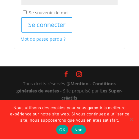
Se souvenir de moi
Se connecter
Mot de passe perdu ?
Tous droits réservés @
Mention
-
Conditions
générales de ventes
- Site propulsé par
Les Super-
créatifs
Nous utilisons des cookies pour vous garantir la meilleure
expérience sur notre site web. Si vous continuez à utiliser ce
site, nous supposerons que vous en êtes satisfait.
OK
Non