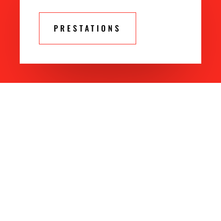
PRESTATIONS
Tous droits réservés @
Mention
-
Conditions
générales de ventes
- Site propulsé par
Les Super-
créatifs