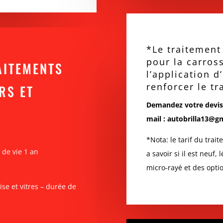
*Le traitement
pour la carros
AITEMENTS
l’application d
renforcer le tr
RS ET
Demandez votre devis 
mail :
autobrilla13@g
*Nota: le tarif du trai
 de vie 1 an
a savoir si il est neu
micro-rayé et des optio
se et vitres
– durée de