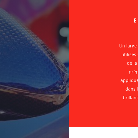
E
Un large
utilisés
de la
prép
applique
dans 
brillan