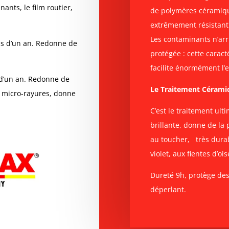
ants, le film routier,
de polymères céramiqu
extrêmement résistant
Les contaminants n’arri
ns d’un an.
Redonne de
protégée : cette caract
facilite énormément l’e
 d’un an.
Redonne de
Le Traitement Cérami
es micro-rayures, donne
C’est le traitement ult
brillante, donne de la 
au toucher, très durabl
violet, aux fientes d’oi
Dureté 9h, protège des 
déperlant.