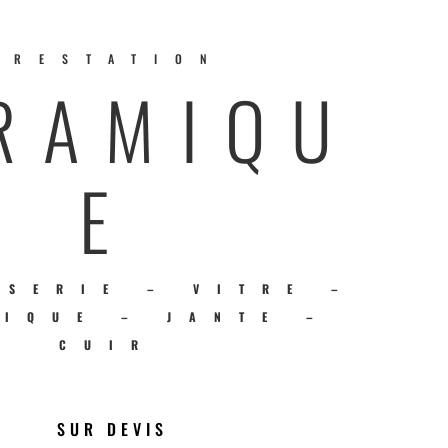
PRESTATION
RAMIQU
E
SSERIE – VITRE –
TIQUE – JANTE –
CUIR
SUR DEVIS