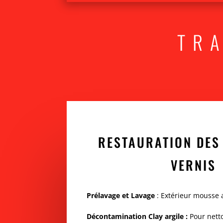
TR
RESTAURATION DES
VERNIS
Prélavage et Lavage
: E
xtérieur mousse 
Décontamination Clay argile :
Pour nett