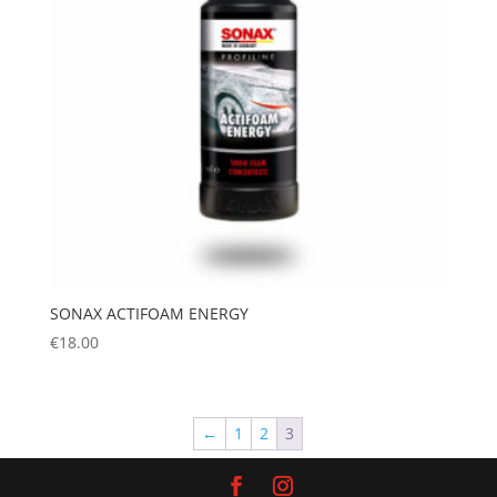
SONAX ACTIFOAM ENERGY
€
18.00
←
1
2
3