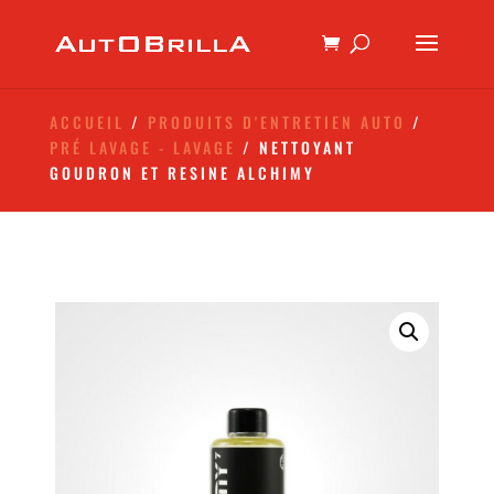
ACCUEIL
/
PRODUITS D'ENTRETIEN AUTO
/
PRÉ LAVAGE - LAVAGE
/ NETTOYANT
GOUDRON ET RESINE ALCHIMY