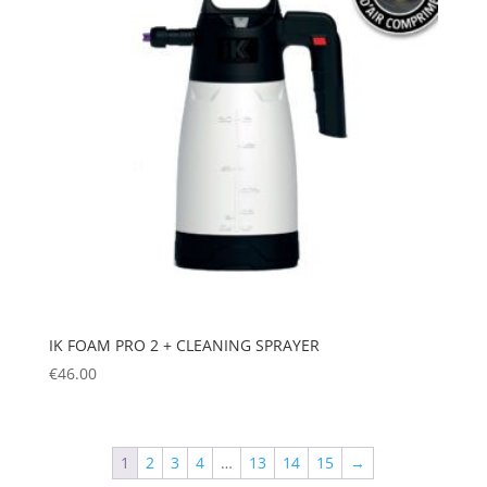
IK FOAM PRO 2 + CLEANING SPRAYER
€
46.00
1
2
3
4
…
13
14
15
→