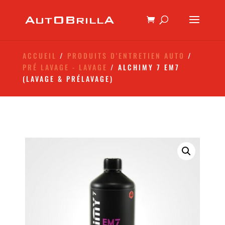
ACCUEIL
/
PRODUITS D'ENTRETIEN AUTO
/
PRÉ LAVAGE - LAVAGE
/ ALCHIMY 7 EM7
(LAVAGE & PRÉLAVAGE)