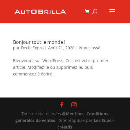
Bonjour tout le monde !
par
DeclicExpro
|
Août 21, 2020
|
Non classé
Bienvenue sur WordPress. Ceci est votre premier
article. Modifiez-le ou supprimez-le, puis
commencez à écrire !
Tous droits réservés @
Mention
-
Conditions
générales de ventes
- Site propulsé par
Les Super-
créatifs