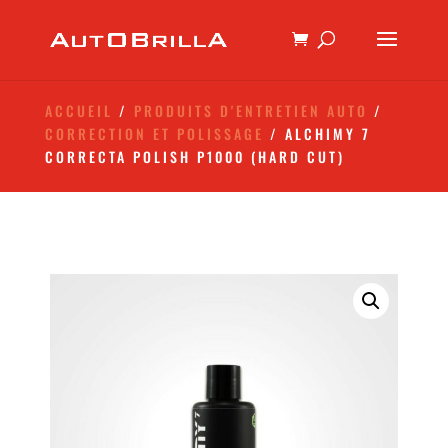
ACCUEIL
/
PRODUITS D'ENTRETIEN AUTO
/
CORRECTION ET POLISSAGE
/ ALCHIMY 7
CORRECTA POLISH P1000 (HARD CUT)