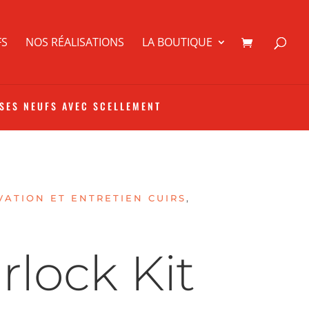
FS
NOS RÉALISATIONS
LA BOUTIQUE
SES NEUFS AVEC SCELLEMENT
ATION ET ENTRETIEN CUIRS
,
rlock Kit