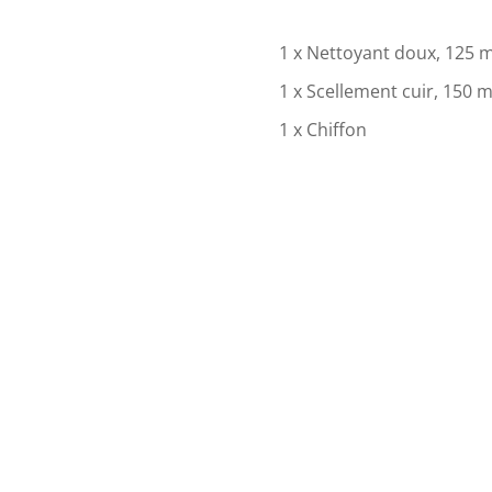
1 x Nettoyant doux, 125 m
1 x Scellement cuir, 150 m
1 x Chiffon
1 x Éponge
Le kit d’entretien COLOUR
comprenant un Nettoyant 
entretient tous les cuirs
l’intérieur en cuir des voi
reste en surface et ne pé
€
35.00