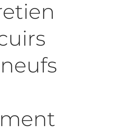
retien
cuirs
 neufs
ement