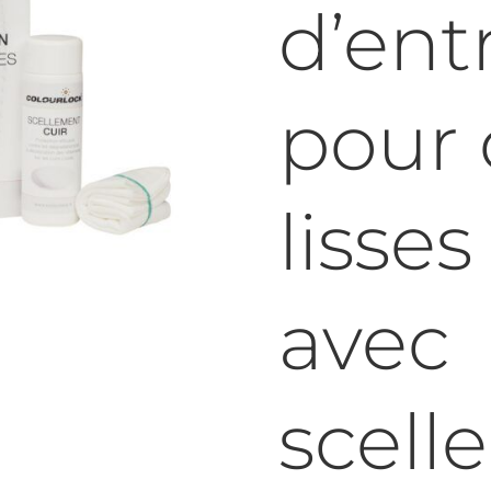
d’ent
pour 
lisses
avec
scell