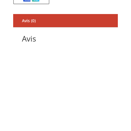
Avis (0)
Avis
Il n’y a pas encore d’avis.
Soyez le premier à laisser votre avis sur
“GTECHNIQ CERAMIC SEALANT C2V3 500 ml”
Votre adresse e-mail ne sera pas publiée.
Les champs obligatoires sont indiqués avec
*