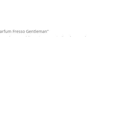
 “Parfum Fresso Gentleman”
Les champs obligatoires sont indiqués avec
*