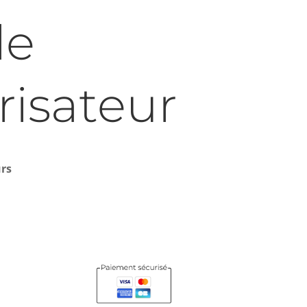
de
risateur
urs