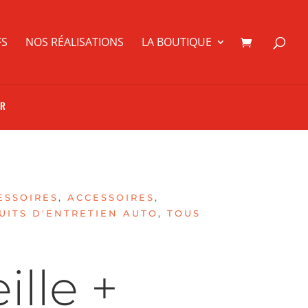
FS
NOS RÉALISATIONS
LA BOUTIQUE
UR
ESSOIRES
,
ACCESSOIRES
,
UITS D'ENTRETIEN AUTO
,
TOUS
ille +