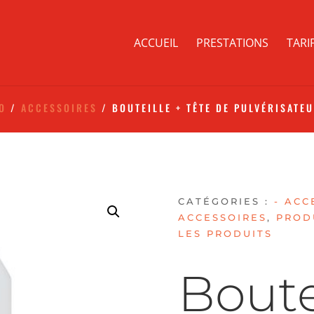
ACCUEIL
PRESTATIONS
TARI
TO
/
ACCESSOIRES
/ BOUTEILLE + TÊTE DE PULVÉRISATE
CATÉGORIES :
- ACC
ACCESSOIRES
,
PROD
LES PRODUITS
Boute