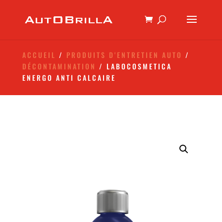
ACCUEIL
/
PRODUITS D'ENTRETIEN AUTO
/
DÉCONTAMINATION
/ LABOCOSMETICA
ENERGO ANTI CALCAIRE