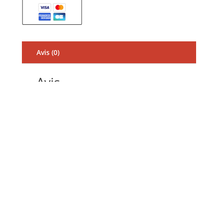
Avis (0)
Avis
Il n’y a pas encore d’avis.
Soyez le premier à laisser votre avis sur
“Labocosmetica REVITAX Wash and coat
shampoo”
Votre adresse e-mail ne sera pas publiée.
Les champs obligatoires sont indiqués avec
*