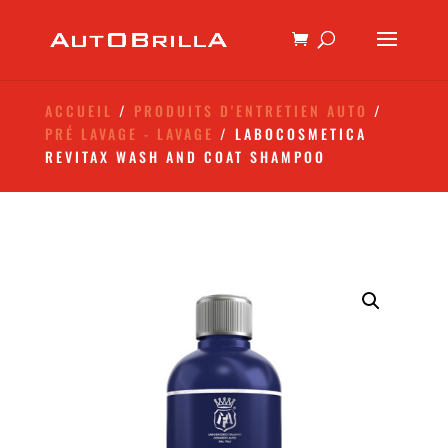
ACCUEIL
/
PRODUITS D'ENTRETIEN AUTO
/
PRÉ LAVAGE - LAVAGE
/ LABOCOSMETICA
REVITAX WASH AND COAT SHAMPOO