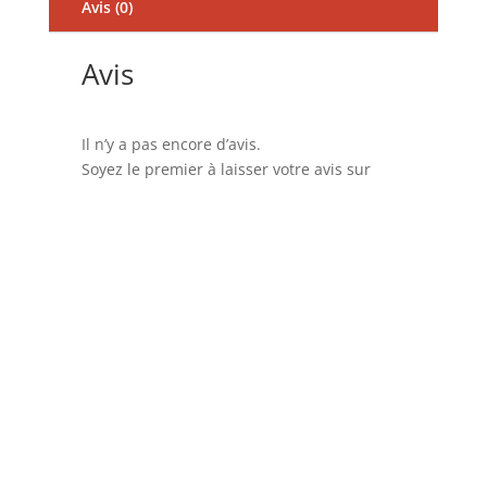
Avis (0)
Avis
Il n’y a pas encore d’avis.
Soyez le premier à laisser votre avis sur
“Pince Diffuseur voiture Car Wheel Noire”
Votre adresse e-mail ne sera pas publiée.
Les champs obligatoires sont indiqués avec
*