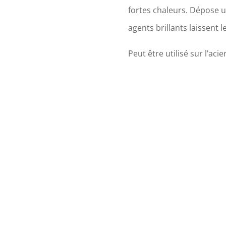
fortes chaleurs. Dépose un
agents brillants laissent 
Peut être utilisé sur l’acie
miroirs. Retire les traces 
SANS AMMONIAC (compatibl
€
20.00
Rupture de stock
Rupture de stock