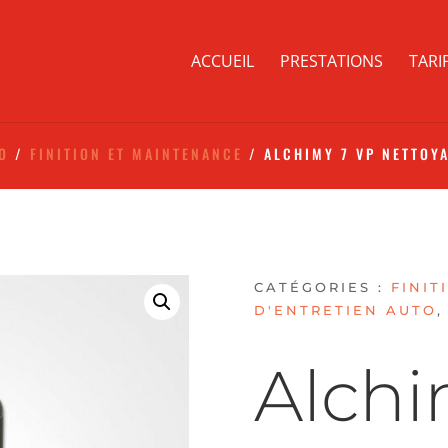
ACCUEIL
PRESTATIONS
TARI
TO
/
FINITION ET MAINTENANCE
/ ALCHIMY 7 VP NETTOY
CATÉGORIES :
FINIT
D'ENTRETIEN AUTO
Alchi