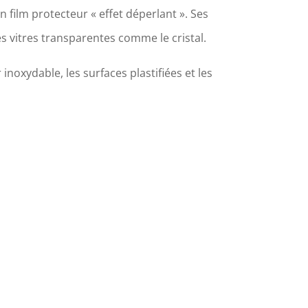
 film protecteur « effet déperlant ». Ses
les vitres transparentes comme le cristal.
r inoxydable, les surfaces plastifiées et les
de polish sur les plastiques et les joints.
e vitres teintées).